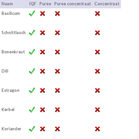
Naam
IQF
Puree
Puree concentraat
Concentraat
Basilicum
Schnittlauch
Bonenkraut
Dill
Estragon
Kerbel
Koriander