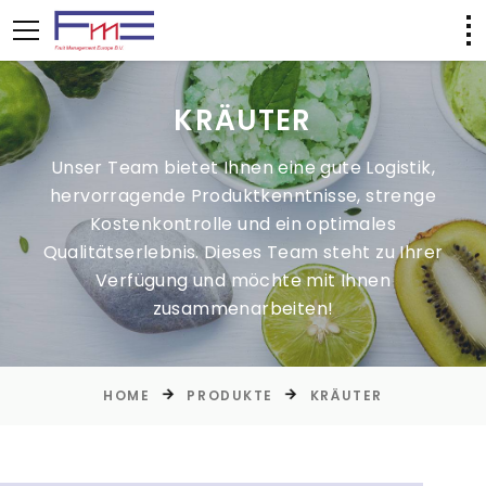
KRÄUTER
Unser Team bietet Ihnen eine gute Logistik,
hervorragende Produktkenntnisse, strenge
Kostenkontrolle und ein optimales
Qualitätserlebnis. Dieses Team steht zu Ihrer
Verfügung und möchte mit Ihnen
zusammenarbeiten!
HOME
PRODUKTE
KRÄUTER